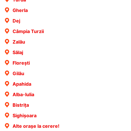
Gherla
Dej
Câmpia Turzii
Zalău
Sălaj
Florești
Gilău
Apahida
Alba-Iulia
Bistrița
Sighișoara
Alte orașe la cerere!