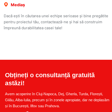
Mediaș
Dacă ești în căutarea unei echipe serioase și bine pregătite
pentru proiectul tău, contactează-ne și hai să construim
împreună durabilitatea casei tale!
Obțineți o consultanță gratuită
astăzi!
Avem acoperire în Cluj-Napoca, Dej, Gherla, Turda, Florești,
Gilău, Alba-Iulia, precum și în zonele apropiate, dar ne deplasăm
și în București, Ilfov sau Prahova.