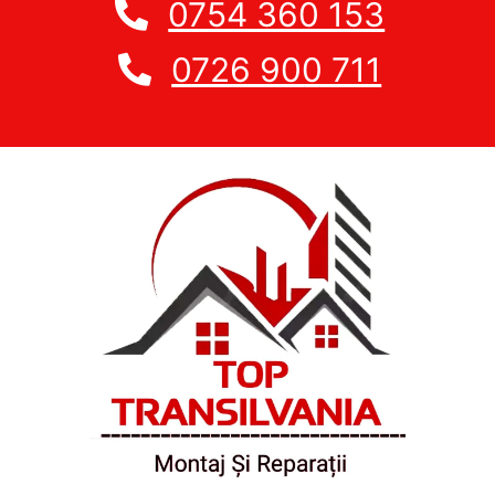
0754 360 153
0726 900 711